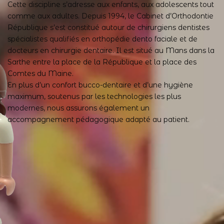
Cette discipline s’adresse aux enfants, aux adolescents tout
comme aux adultes. Depuis 1994, le Cabinet d’Orthodontie
République s’est constitué autour de chirurgiens dentistes
spécialistes qualifiés en orthopédie dento faciale et de
docteurs en chirurgie dentaire. Il est situé au Mans dans la
Sarthe entre la place de la République et la place des
Comtes du Maine.
En plus d’un confort bucco-dentaire et d’une hygiène
maximum, soutenus par les technologies les plus
modernes, nous assurons également un
accompagnement pédagogique adapté au patient.
Depuis 1994, cette équipe a deux grandes
préoccupations :
vous informer
sur les bon gestes et
les bonnes habitudes pour une hygiène bucco-