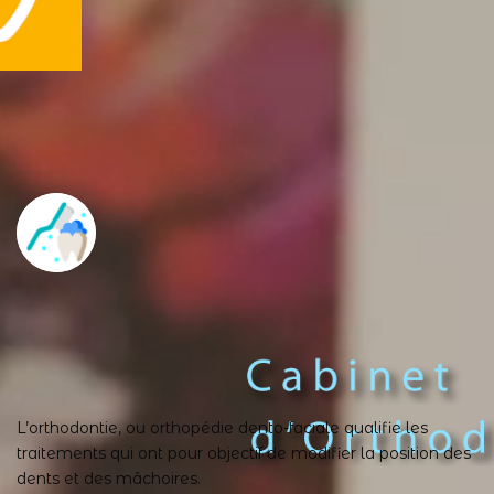
se brosser les dents avant le rendez
vous
L’orthodontie, ou orthopédie dento-faciale qualifie les
traitements qui ont pour objectif de modifier la position des
dents et des mâchoires.