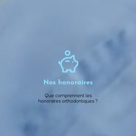
Mounsi, Léa Terrasse, Yannick Grall 
Nos honoraires
Que comprennent les
honoraires orthodontiques ?