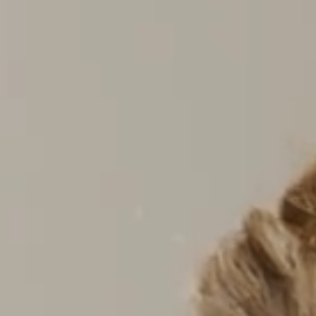
ous et vos photos de traitement,
ication mobile Dentapoche !
 au secrétariat vos codes d’accès.