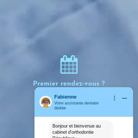
ou Johnide Benchohra, cliquez ici.
Premier rendez-vous ?
Fabienne
Cliquez ici
Votre assistante dentaire
dédiée
Bonjour et bienvenue au
cabinet d'orthodontie