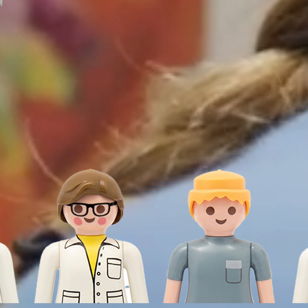
dentaire impeccable et
votre sourire
. Du premier jours
de votre traitement jusqu’à la fin, nous sommes là
pour vous accompagner et vous garantir les meilleurs
soins dentaires.
Nous sommes très heureux de vous accueillir sur
notre site et nous espérons qu’il vous apportera les
infos que vous cherchez.