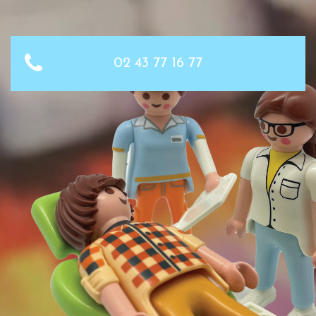
02 43 77 16 77
Qui nous sommes
Bernard Mounsi, Yannick Grall et Johnide Benchohra
sont docteurs en chirurgie dentaire, spécialistes
qualifiés en orthopédie dento faciale. Léa Terrasse est