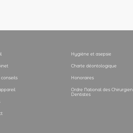
l
Hygiène et asepsie
inet
Charte déontologique
 conseils
Honoraires
appareil
Ordre National des Chirurgien
Dentistes
s
ct