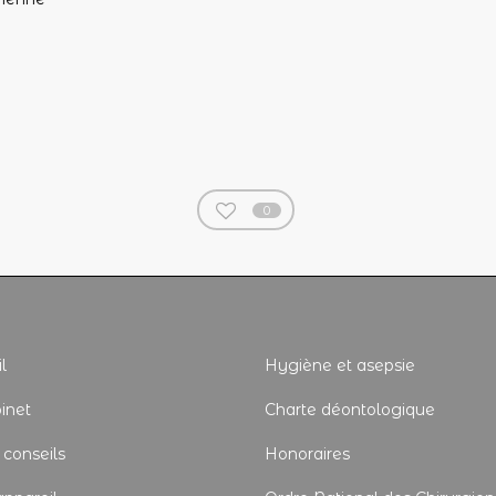
0
l
Hygiène et asepsie
inet
Charte déontologique
 conseils
Honoraires