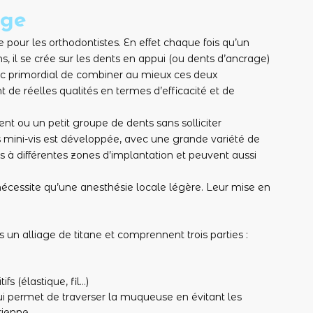
age
pour les orthodontistes. En effet chaque fois qu’un
 il se crée sur les dents en appui (ou dents d’ancrage)
c primordial de combiner au mieux ces deux
de réelles qualités en termes d’efficacité et de
nt ou un petit groupe de dents sans solliciter
mini-vis est développée, avec une grande variété de
es à différentes zones d’implantation et peuvent aussi
nécessite qu’une anesthésie locale légère. Leur mise en
un alliage de titane et comprennent trois parties :
fs (élastique, fil…)
qui permet de traverser la muqueuse en évitant les
érienne