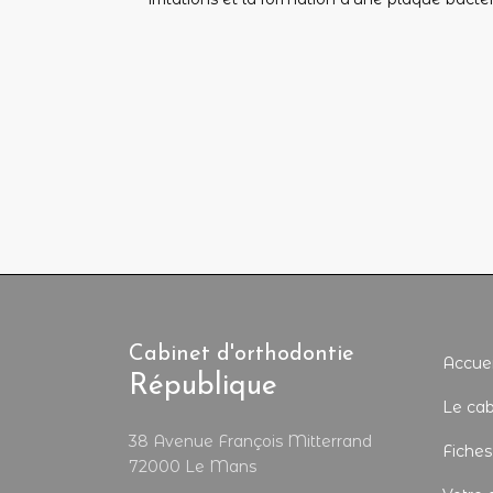
Cabinet d'orthodontie
Accuei
République
Le cab
38 Avenue François Mitterrand
Fiches
72000 Le Mans