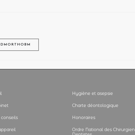
 ADMORTHOBM
l
Hygiène et asepsie
inet
Charte déontologique
 conseils
Honoraires
appareil
Ordre National des Chirurgien
Dentistes