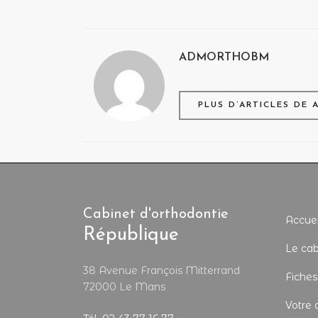
ADMORTHOBM
PLUS D’ARTICLES DE
Cabinet d'orthodontie
Accuei
République
Le cab
38 Avenue François Mitterrand
Fiches
72000 Le Mans
Votre 